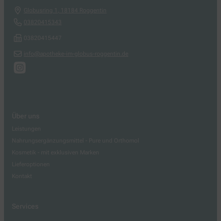
Globusring 1
,
18184
Roggentin
03820415343
03820415447
info@apotheke-im-globus-roggentin.de
Über uns
Leistungen
Nahrungsergänzungsmittel - Pure und Orthomol
Kosmetik - mit exklusiven Marken
Lieferoptionen
Kontakt
Services