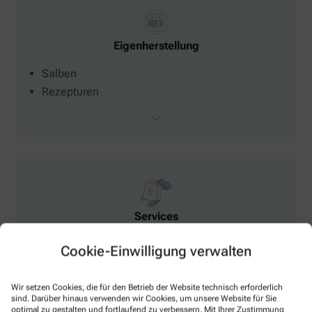
Eigenherstellung
Salben
Rezepturen
Services
Botendienst
Cookie-Einwilligung verwalten
Kundenkarte
Medikationsanalyse
Wir setzen Cookies, die für den Betrieb der Website technisch erforderlich
Parkplatz
sind. Darüber hinaus verwenden wir Cookies, um unsere Website für Sie
optimal zu gestalten und fortlaufend zu verbessern. Mit Ihrer Zustimmung