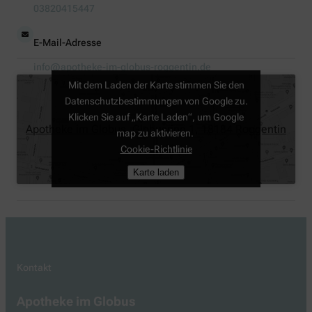
03820415447
E-Mail-Adresse
info@apotheke-im-globus-roggentin.de
Mit dem Laden der Karte stimmen Sie den
Datenschutzbestimmungen von Google zu.
Klicken Sie auf „Karte Laden“, um Google
Apotheke im Globus, Globusring 1, 18184 Roggentin
map zu aktivieren.
Cookie-Richtlinie
Karte laden
Kontakt
Apotheke im Globus