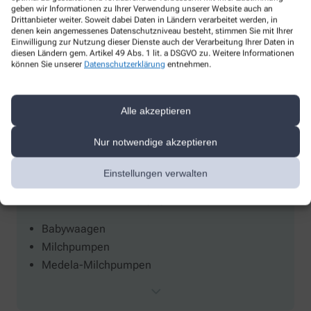
Ausbildungs-Apotheke
geben wir Informationen zu Ihrer Verwendung unserer Website auch an
Drittanbieter weiter. Soweit dabei Daten in Ländern verarbeitet werden, in
Barrierefrei
denen kein angemessenes Datenschutzniveau besteht, stimmen Sie mit Ihrer
Internationale Arzneimittel
Einwilligung zur Nutzung dieser Dienste auch der Verarbeitung Ihrer Daten in
diesen Ländern gem. Artikel 49 Abs. 1 lit. a DSGVO zu. Weitere Informationen
Gutscheine
können Sie unserer
Datenschutzerklärung
entnehmen.
Heimversorgung
Alle akzeptieren
Nur notwendige akzeptieren
Einstellungen verwalten
Verleih
Babywaagen
Milchpumpen
Medela-Milchpumpen