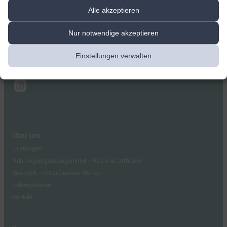
Apotheke im Globus
Alle akzeptieren
Globusring 1
,
18184
Roggentin
Nur notwendige akzeptieren
03820415343
Einstellungen verwalten
03820415447
info@apotheke-im-globus-roggentin.de
Über uns
Leistungen
Nahrungsergänzungsmittel - Pure und Orthomol
Kosmetik - mit exklusiven Marken
Lieferoptionen
Kontakt