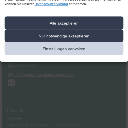
können Sie unserer
Datenschutzerklärung
entnehmen.
Alle akzeptieren
Kontakt
Nur notwendige akzeptieren
Apotheke im Globus
Einstellungen verwalten
Globusring 1
,
18184
Roggentin
03820415343
03820415447
info@apotheke-im-globus-roggentin.de
Über uns
Leistungen
Nahrungsergänzungsmittel - Pure und Orthomol